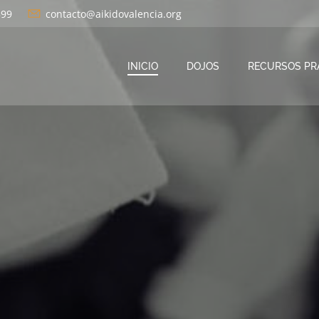
599
contacto@aikidovalencia.org
INICIO
DOJOS
RECURSOS PR