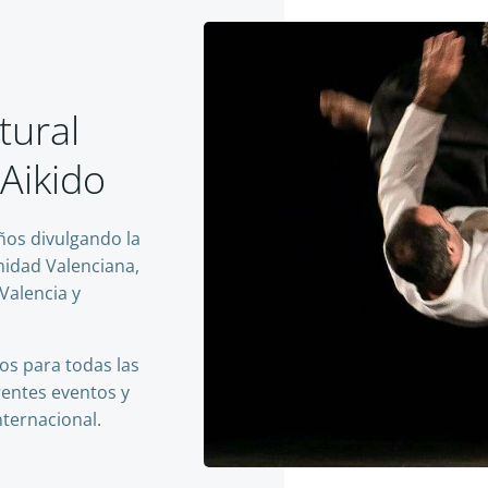
tural
Aikido
ños divulgando la
nidad Valenciana,
Valencia y
os para todas las
rentes eventos y
nternacional.