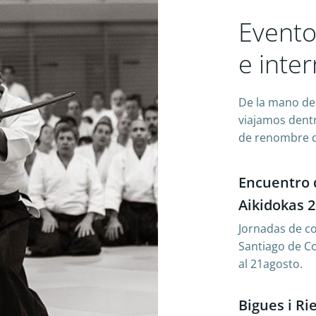
Evento
e inte
De la mano de 
viajamos dentr
de renombre d
Encuentro 
Aikidokas 
Jornadas de c
Santiago de C
al 21agosto.
Bigues i Ri